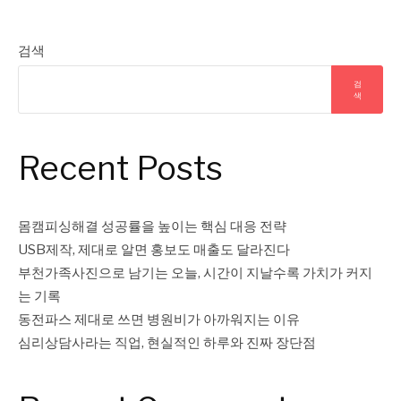
검색
검
색
Recent Posts
몸캠피싱해결 성공률을 높이는 핵심 대응 전략
USB제작, 제대로 알면 홍보도 매출도 달라진다
부천가족사진으로 남기는 오늘, 시간이 지날수록 가치가 커지
는 기록
동전파스 제대로 쓰면 병원비가 아까워지는 이유
심리상담사라는 직업, 현실적인 하루와 진짜 장단점