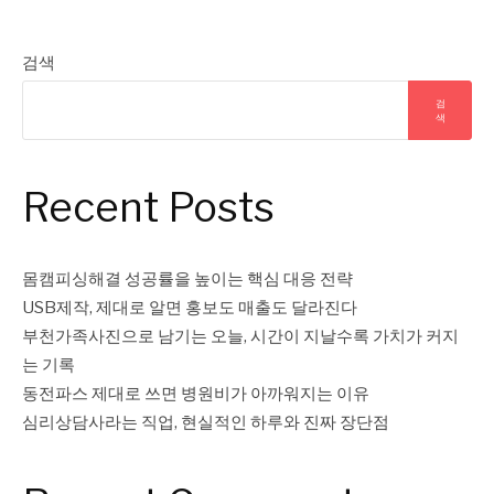
검색
검
색
Recent Posts
몸캠피싱해결 성공률을 높이는 핵심 대응 전략
USB제작, 제대로 알면 홍보도 매출도 달라진다
부천가족사진으로 남기는 오늘, 시간이 지날수록 가치가 커지
는 기록
동전파스 제대로 쓰면 병원비가 아까워지는 이유
심리상담사라는 직업, 현실적인 하루와 진짜 장단점