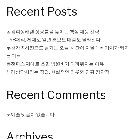
Recent Posts
몸캠피싱해결 성공률을 높이는 핵심 대응 전략
USB제작, 제대로 알면 홍보도 매출도 달라진다
부천가족사진으로 남기는 오늘, 시간이 지날수록 가치가 커지
는 기록
동전파스 제대로 쓰면 병원비가 아까워지는 이유
심리상담사라는 직업, 현실적인 하루와 진짜 장단점
Recent Comments
보여줄 댓글이 없습니다.
Archives