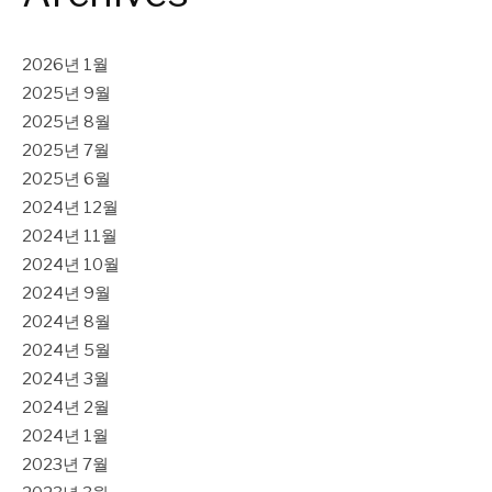
2026년 1월
2025년 9월
2025년 8월
2025년 7월
2025년 6월
2024년 12월
2024년 11월
2024년 10월
2024년 9월
2024년 8월
2024년 5월
2024년 3월
2024년 2월
2024년 1월
2023년 7월