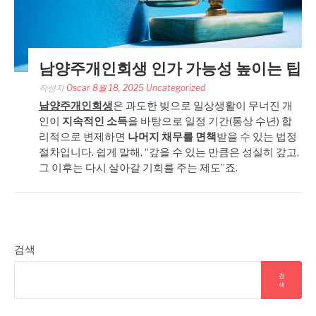
남양주개인회생 인가 가능성 높이는 팁
작성자
Oscar
8월 18, 2025
Uncategorized
남양주개인회생
은 과도한 빚으로 일상생활이 무너진 개
인이
지속적인 소득
을 바탕으로 일정 기간(통상 수년) 합
리적으로 변제하면
나머지 채무를 면책
받을 수 있는 법정
절차입니다. 쉽게 말해, “갚을 수 있는 만큼은 성실히 갚고,
그 이후는 다시 살아갈 기회를 주는 제도”죠.
검색
검
색