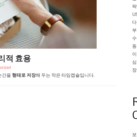
략
U
다
부
수
동
이
리적 효용
심
orized
장
 순간을
형태로 저장
해 두는 작은 타임캡슐입니다.
보