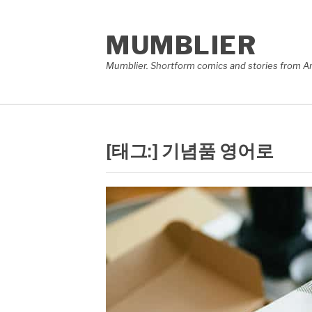
콘
텐
MUMBLIER
츠
로
Mumblier. Shortform comics and stories from A
바
로
가
기
[태그:]
기념품 영어로