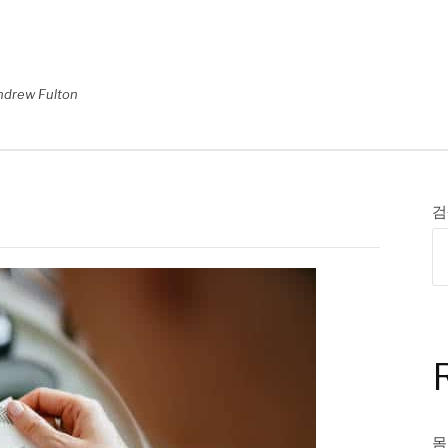
ndrew Fulton
검
몸