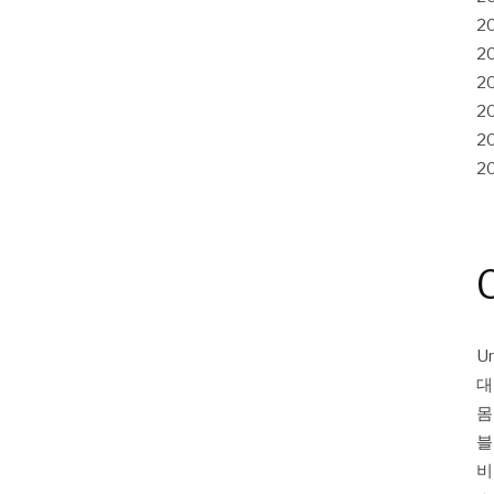
2
2
2
2
2
2
Un
대
몸
블
비