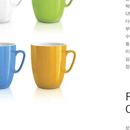
략
U
다
부
수
동
이
심
장
보