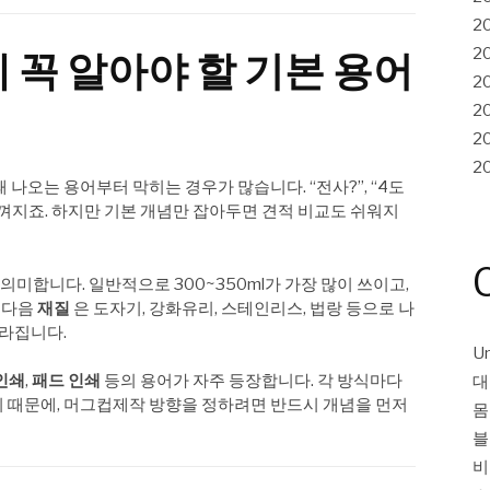
2
2
에 꼭 알아야 할 기본 용어
2
2
2
2
나오는 용어부터 막히는 경우가 많습니다. “전사?”, “4도
 느껴지죠. 하지만 기본 개념만 잡아두면 견적 비교도 쉬워지
 의미합니다. 일반적으로 300~350ml가 가장 많이 쓰이고,
그다음
재질
은 도자기, 강화유리, 스테인리스, 법랑 등으로 나
달라집니다.
Un
 인쇄
,
패드 인쇄
등의 용어가 자주 등장합니다. 각 방식마다
대
르기 때문에, 머그컵제작 방향을 정하려면 반드시 개념을 먼저
몸
블
비